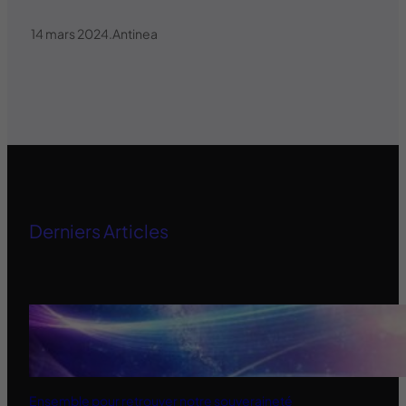
14 mars 2024
.
Antinea
Derniers Articles
Ensemble pour retrouver notre souveraineté