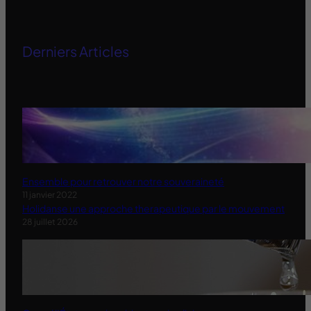
Derniers Articles
Ensemble pour retrouver notre souveraineté
11 janvier 2022
Holidanse une approche therapeutique par le mouvement
28 juillet 2026