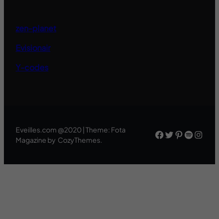
zen-planet
Evisionair
Y-codes
Eveilles.com @2020 | Theme: Fota
Facebook
Twitter
Pinteres
Spotif
Inst
Magazine by CozyThemes.