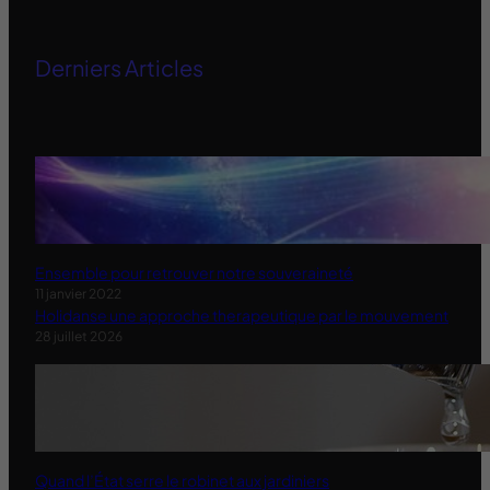
Derniers Articles
Ensemble pour retrouver notre souveraineté
11 janvier 2022
Holidanse une approche therapeutique par le mouvement
28 juillet 2026
Quand l’État serre le robinet aux jardiniers