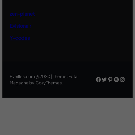
zen-planet
Evisionair
Y-codes
Eveilles.com @2020 | Theme: Fota
Facebook
Twitter
Pinteres
Spotif
Inst
Magazine by CozyThemes.