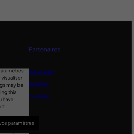
Partenaires
 paramètres
zen-planet
visualiser
Evisionair
ings may be
ing this
Y-codes
u have
ff.
 vos paramètres