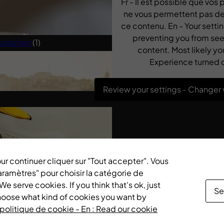
Fr - Il est possible que vos
(1)
ne vous permettent pas de 
ce contenu. En - Your sett
Spiritualité
(2)
preventing you from see
pollution
(1)
content. Most likely yo
Experience turned o
Review your settings - Changer
Pour continuer cliquer sur "Tout accepter". Vous
ramètres" pour choisir la catégorie de
 serve cookies. If you think that's ok, just
Se
choose what kind of cookies you want by
re politique de cookie - En : Read our cookie