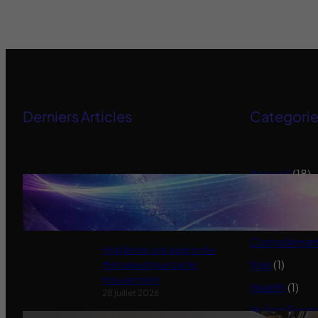
Derniers Articles
Categori
Accueil
(18)
Ensemble pour retrouver notre
Alimentation
souveraineté
11 janvier 2022
Animaux
(3)
Compléments
Holidanse une approche
foie
(1)
therapeutique par le
mouvement
Health
(1)
28 juillet 2026
Huiles Essen