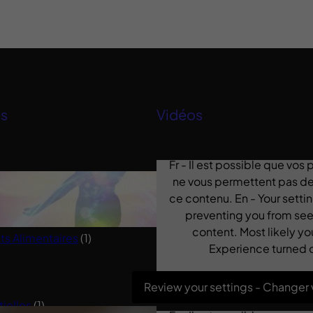
es
Vidéos
Fr - Il est possible que vos
ne vous permettent pas de 
 Saine
(1)
ce contenu. En - Your sett
preventing you from see
content. Most likely yo
 Alimentaires
(1)
Experience turned o
Review your settings - Changer
tielles
(1)