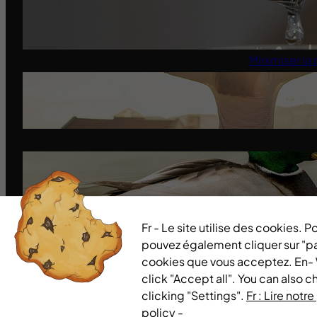
Quand l’État serre le robinet aux
Infos du site
jardiniers
Méditation – 
31 mai 2025
Minimiser la 
Santé
(5)
Miracle Morning-Les
Affirmations Positives
14 mars 2024
On a tous donné du pain aux
canards oui mais
14 mars 2024
Fr - Le site utilise des cookies. 
pouvez également cliquer sur "pa
cookies que vous acceptez. En- We
click "Accept all". You can also 
clicking "Settings".
Fr : Lire not
Eveilles.com @2020 | Theme: Fota Magazine by CozyThemes.
policy -