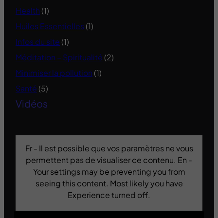
Health
(1)
Huiles Essentielles
(1)
Infos du site
(1)
Méditation – Spiritualité
(2)
Minimiser la pollution
(1)
Santé
(5)
Vidéos
Fr - Il est possible que vos paramètres ne vous
permettent pas de visualiser ce contenu. En -
Your settings may be preventing you from
seeing this content. Most likely you have
Experience turned off.