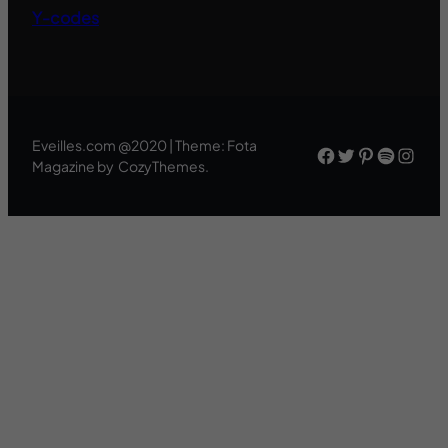
Y-codes
Eveilles.com @2020 | Theme: Fota
Facebook
Twitter
Pinteres
Spotif
Inst
Magazine by CozyThemes.