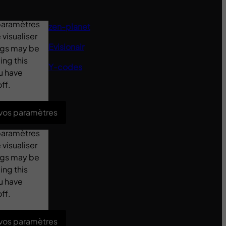
 paramètres
zen-planet
visualiser
Evisionair
ings may be
ing this
Y-codes
u have
ff.
 vos paramètres
 paramètres
visualiser
ings may be
ing this
u have
ff.
 vos paramètres