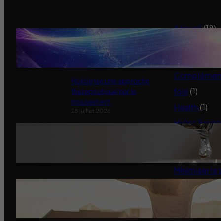
Accueil
(18)
Ensemble pour retrouver notre
Alimentation
souveraineté
11 janvier 2022
Animaux
(3)
Compléments
Holidanse une approche
foie
(1)
therapeutique par le
mouvement
Health
(1)
28 juillet 2026
Huiles Essen
Quand l’État serre le robinet aux
Infos du site
jardiniers
Méditation – 
31 mai 2025
Minimiser la 
Santé
(5)
Miracle Morning-Les
Affirmations Positives
14 mars 2024