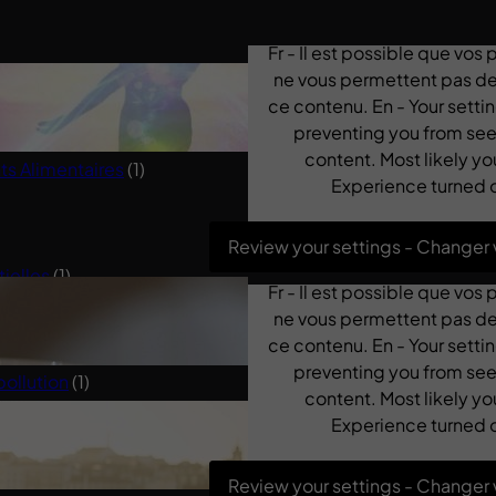
Fr - Il est possible que vos
ne vous permettent pas de 
 Saine
(1)
ce contenu. En - Your sett
preventing you from see
content. Most likely yo
 Alimentaires
(1)
Experience turned o
Review your settings - Changer
tielles
(1)
Fr - Il est possible que vos
(1)
ne vous permettent pas de 
ce contenu. En - Your sett
Spiritualité
(2)
preventing you from see
pollution
(1)
content. Most likely yo
Experience turned o
Review your settings - Changer