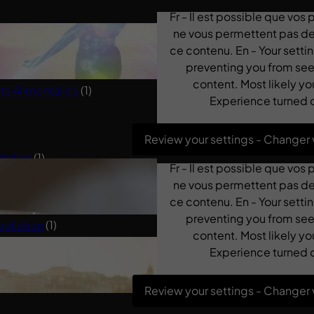
Fr - Il est possible que vos
ne vous permettent pas de 
 Saine
(1)
ce contenu. En - Your sett
preventing you from see
content. Most likely yo
 Alimentaires
(1)
Experience turned o
Review your settings - Changer
tielles
(1)
Fr - Il est possible que vos
(1)
ne vous permettent pas de 
ce contenu. En - Your sett
Spiritualité
(2)
preventing you from see
pollution
(1)
content. Most likely yo
Experience turned o
Review your settings - Changer