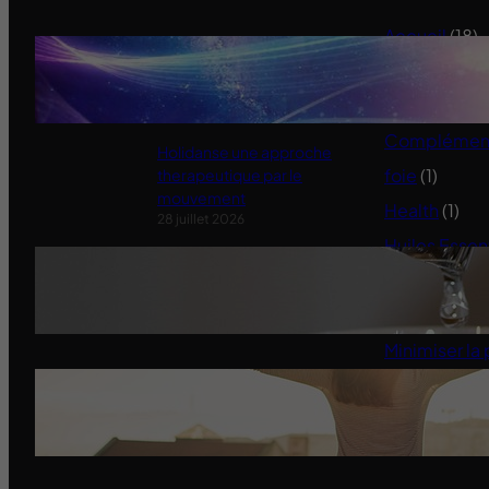
Accueil
(18)
Ensemble pour retrouver notre
Alimentation
souveraineté
11 janvier 2022
Animaux
(3)
Compléments
Holidanse une approche
foie
(1)
therapeutique par le
mouvement
Health
(1)
28 juillet 2026
Huiles Essen
Quand l’État serre le robinet aux
Infos du site
jardiniers
Méditation – 
31 mai 2025
Minimiser la 
Santé
(5)
Miracle Morning-Les
Affirmations Positives
14 mars 2024