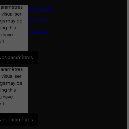
 paramètres
zen-planet
visualiser
Evisionair
ings may be
ing this
Y-codes
u have
ff.
 vos paramètres
 paramètres
visualiser
ings may be
ing this
u have
ff.
 vos paramètres