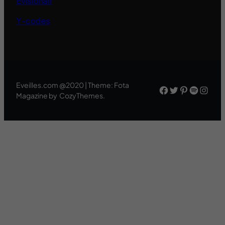
Evisionair
Y-codes
Eveilles.com @2020 | Theme: Fota
Facebook
Twitter
Pinteres
Spotif
Inst
Magazine by CozyThemes.