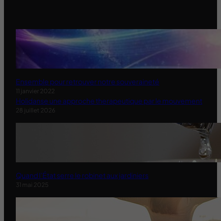
Ensemble pour retrouver notre souveraineté
11 janvier 2022
Holidanse une approche therapeutique par le mouvement
28 juillet 2026
Quand l’État serre le robinet aux jardiniers
31 mai 2025