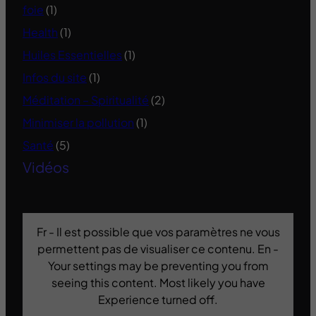
foie
(1)
Health
(1)
Huiles Essentielles
(1)
Infos du site
(1)
Méditation – Spiritualité
(2)
Minimiser la pollution
(1)
Santé
(5)
Vidéos
Fr - Il est possible que vos paramètres ne vous
permettent pas de visualiser ce contenu. En -
Your settings may be preventing you from
seeing this content. Most likely you have
Experience turned off.