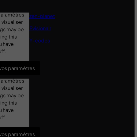
 paramètres
zen-planet
visualiser
Evisionair
ings may be
ing this
Y-codes
u have
ff.
 vos paramètres
 paramètres
visualiser
ings may be
ing this
u have
ff.
 vos paramètres