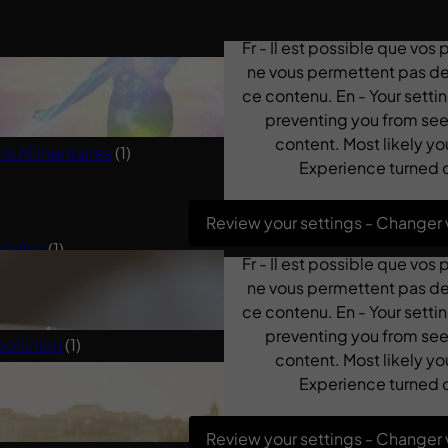
Fr - Il est possible que vos
ne vous permettent pas de 
 Saine
(1)
ce contenu. En - Your sett
preventing you from see
content. Most likely yo
 Alimentaires
(1)
Experience turned o
Review your settings - Changer
tielles
(1)
Fr - Il est possible que vos
(1)
ne vous permettent pas de 
ce contenu. En - Your sett
Spiritualité
(2)
preventing you from see
pollution
(1)
content. Most likely yo
Experience turned o
Review your settings - Changer