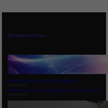
Derniers Articles
Ensemble pour retrouver notre souveraineté
11 janvier 2022
Holidanse une approche therapeutique par le mouvement
28 juillet 2026