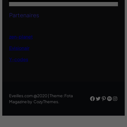
Partenaires
zen-planet
Evisionair
Y-codes
Eveilles.com @2020 | Theme: Fota
Facebook
Twitter
Pinteres
Spotif
Inst
Magazine by CozyThemes.