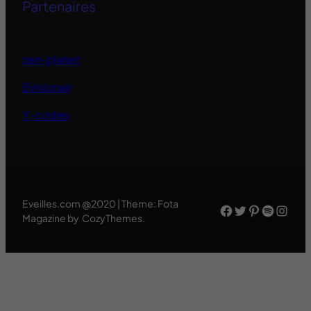
Partenaires
zen-planet
Evisionair
Y-codes
Eveilles.com @2020 | Theme: Fota
Facebook
Twitter
Pinteres
Spotif
Inst
Magazine by CozyThemes.