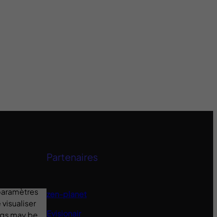
Partenaires
 paramètres
zen-planet
visualiser
Evisionair
ings may be