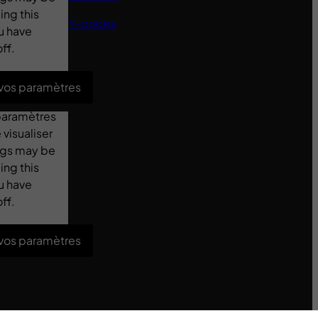
ing this
Y-codes
u have
ff.
 vos paramètres
 paramètres
visualiser
ings may be
ing this
u have
ff.
 vos paramètres