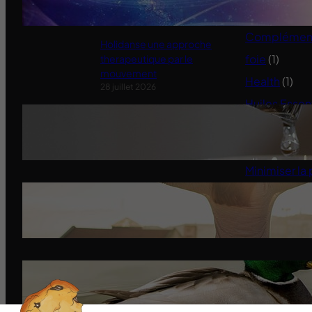
11 janvier 2022
Animaux
(3)
Compléments
Holidanse une approche
foie
(1)
therapeutique par le
mouvement
Health
(1)
28 juillet 2026
Huiles Essen
Quand l’État serre le robinet aux
Infos du site
jardiniers
Méditation – 
31 mai 2025
Minimiser la 
Santé
(5)
Miracle Morning-Les
Affirmations Positives
14 mars 2024
On a tous donné du pain aux
canards oui mais
14 mars 2024