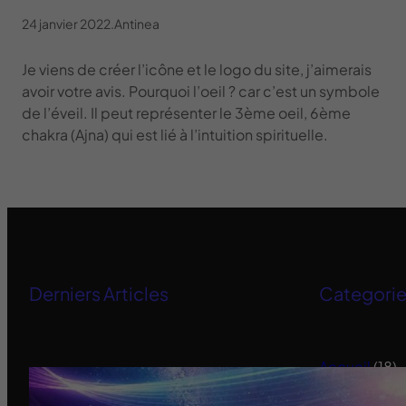
24 janvier 2022
.
Antinea
Je viens de créer l’icône et le logo du site, j’aimerais
avoir votre avis. Pourquoi l’oeil ? car c’est un symbole
de l’éveil. Il peut représenter le 3ème oeil, 6ème
chakra (Ajna) qui est lié à l’intuition spirituelle.
Derniers Articles
Categori
Accueil
(18)
Ensemble pour retrouver notre
Alimentation
souveraineté