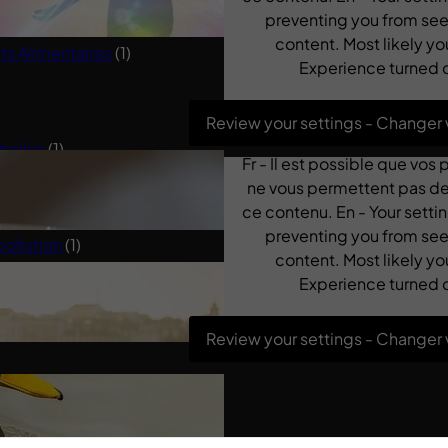
preventing you from see
content. Most likely yo
 Alimentaires
(1)
Experience turned o
Review your settings - Changer
tielles
(1)
Fr - Il est possible que vos
(1)
ne vous permettent pas de 
ce contenu. En - Your sett
Spiritualité
(2)
preventing you from see
pollution
(1)
content. Most likely yo
Experience turned o
Review your settings - Changer