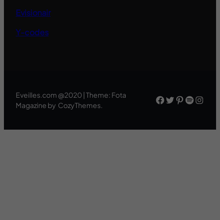
Evisionair
Y-codes
Eveilles.com @2020 | Theme: Fota
Facebook
Twitter
Pinteres
Spotif
Inst
Magazine by CozyThemes.