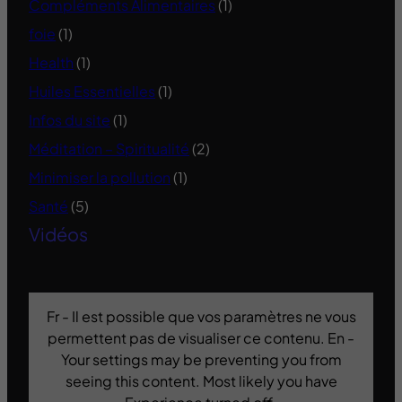
Compléments Alimentaires
(1)
foie
(1)
Health
(1)
Huiles Essentielles
(1)
Infos du site
(1)
Méditation – Spiritualité
(2)
Minimiser la pollution
(1)
Santé
(5)
Vidéos
Fr - Il est possible que vos paramètres ne vous
permettent pas de visualiser ce contenu. En -
Your settings may be preventing you from
seeing this content. Most likely you have