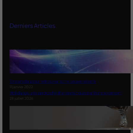
Derniers Articles
Ensemble pour retrouver notre souveraineté
11 janvier 2022
Holidanse une approche therapeutique par le mouvement
28 juillet 2026