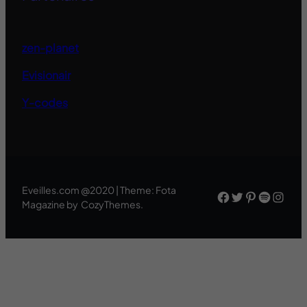
zen-planet
Evisionair
Y-codes
Eveilles.com @2020 | Theme: Fota
Facebook
Twitter
Pinteres
Spotif
Inst
Magazine by CozyThemes.