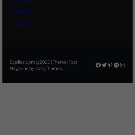
Evisionair
Y-codes
Eveilles.com @2020 | Theme: Fota
Facebook
Twitter
Pinteres
Spotif
Inst
Magazine by CozyThemes.